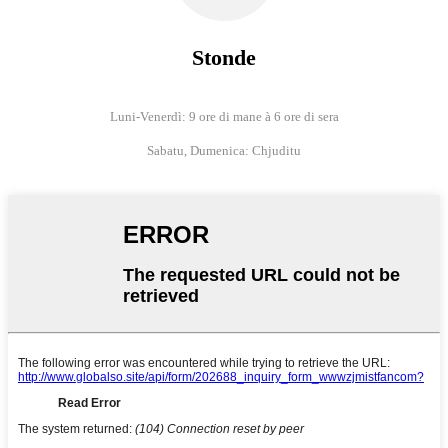
Stonde
Luni-Venerdì: 9 ore di mane à 6 ore di sera
Sabatu, Dumenica: Chjuditu