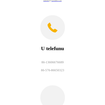
mist@tzfan.cn
U telefunu
86-13606676689
86-576-86650323