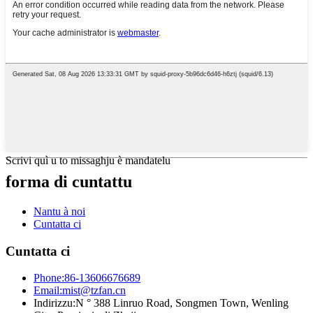
Scrivi quì u to missaghju è mandatelu
forma di cuntattu
Nantu à noi
Cuntatta ci
Cuntatta ci
Phone:
86-13606676689
Email:
mist@tzfan.cn
Indirizzu:
N ° 388 Linruo Road, Songmen Town, Wenling