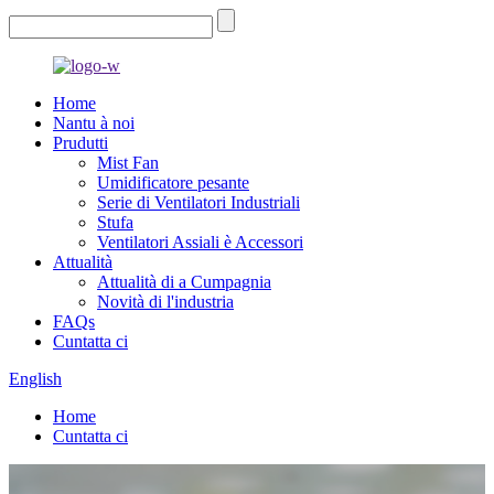
Home
Nantu à noi
Prudutti
Mist Fan
Umidificatore pesante
Serie di Ventilatori Industriali
Stufa
Ventilatori Assiali è Accessori
Attualità
Attualità di a Cumpagnia
Novità di l'industria
FAQs
Cuntatta ci
English
Home
Cuntatta ci