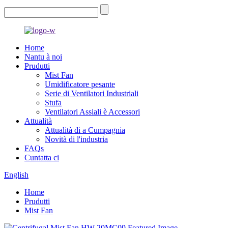
Home
Nantu à noi
Prudutti
Mist Fan
Umidificatore pesante
Serie di Ventilatori Industriali
Stufa
Ventilatori Assiali è Accessori
Attualità
Attualità di a Cumpagnia
Novità di l'industria
FAQs
Cuntatta ci
English
Home
Prudutti
Mist Fan