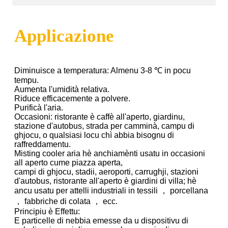
Applicazione
Diminuisce a temperatura: Almenu 3-8 ℃ in pocu
tempu.
Aumenta l'umidità relativa.
Riduce efficacemente a polvere.
Purificà l'aria.
Occasioni: ristorante è caffè all'aperto, giardinu,
stazione d'autobus, strada per camminà, campu di
ghjocu, o qualsiasi locu chì abbia bisognu di
raffreddamentu.
Misting cooler aria hè anchiamènti usatu in occasioni
all aperto cume piazza aperta,
campi di ghjocu, stadii, aeroporti, carrughji, stazioni
d'autobus, ristorante all'aperto è giardini di villa; hè
ancu usatu per attelli industriali in tessili ， porcellana
， fabbriche di colata ， ecc.
Principiu è Effettu:
E particelle di nebbia emesse da u dispositivu di